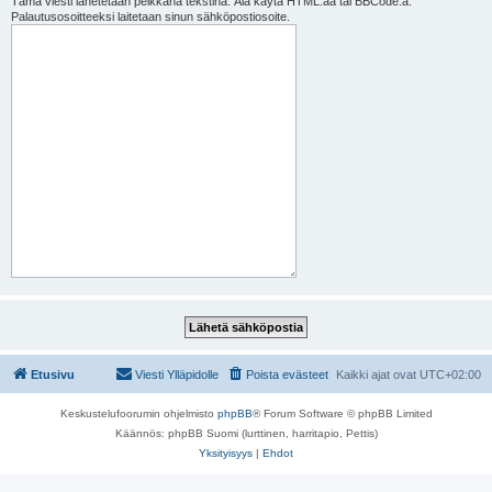
Tämä viesti lähetetään pelkkänä tekstinä. Älä käytä HTML:ää tai BBCode:a.
Palautusosoitteeksi laitetaan sinun sähköpostiosoite.
Etusivu
Viesti Ylläpidolle
Poista evästeet
Kaikki ajat ovat
UTC+02:00
Keskustelufoorumin ohjelmisto
phpBB
® Forum Software © phpBB Limited
Käännös: phpBB Suomi (lurttinen, harritapio, Pettis)
Yksityisyys
|
Ehdot