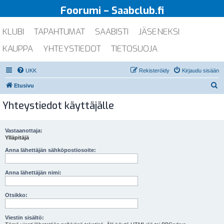
Foorumi – Saabclub.fi
KLUBI
TAPAHTUMAT
SAABISTI
JÄSENEKSI
KAUPPA
YHTEYSTIEDOT
TIETOSUOJA
UKK
Rekisteröidy
Kirjaudu sisään
E
Etusivu
t
Yhteystiedot käyttäjälle
s
i
Vastaanottaja:
Ylläpitäjä
Anna lähettäjän sähköpostiosoite:
Anna lähettäjän nimi:
Otsikko:
Viestin sisältö: