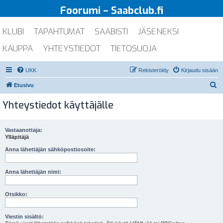
Foorumi – Saabclub.fi
KLUBI
TAPAHTUMAT
SAABISTI
JÄSENEKSI
KAUPPA
YHTEYSTIEDOT
TIETOSUOJA
UKK
Rekisteröidy
Kirjaudu sisään
E
Etusivu
t
Yhteystiedot käyttäjälle
s
i
Vastaanottaja:
Ylläpitäjä
Anna lähettäjän sähköpostiosoite:
Anna lähettäjän nimi:
Otsikko:
Viestin sisältö: