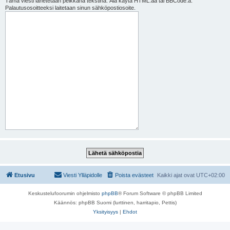
Tämä viesti lähetetään pelkkänä tekstinä. Älä käytä HTML:ää tai BBCode:a.
Palautusosoitteeksi laitetaan sinun sähköpostiosoite.
Etusivu
Viesti Ylläpidolle
Poista evästeet
Kaikki ajat ovat
UTC+02:00
Keskustelufoorumin ohjelmisto
phpBB
® Forum Software © phpBB Limited
Käännös: phpBB Suomi (lurttinen, harritapio, Pettis)
Yksityisyys
|
Ehdot