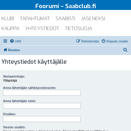
Foorumi – Saabclub.fi
KLUBI
TAPAHTUMAT
SAABISTI
JÄSENEKSI
KAUPPA
YHTEYSTIEDOT
TIETOSUOJA
UKK
Rekisteröidy
Kirjaudu sisään
E
Etusivu
t
Yhteystiedot käyttäjälle
s
i
Vastaanottaja:
Ylläpitäjä
Anna lähettäjän sähköpostiosoite:
Anna lähettäjän nimi:
Otsikko:
Viestin sisältö: