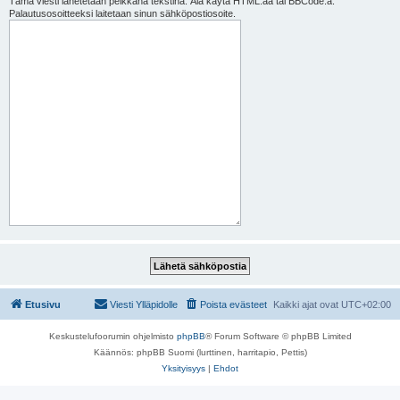
Tämä viesti lähetetään pelkkänä tekstinä. Älä käytä HTML:ää tai BBCode:a.
Palautusosoitteeksi laitetaan sinun sähköpostiosoite.
Etusivu
Viesti Ylläpidolle
Poista evästeet
Kaikki ajat ovat
UTC+02:00
Keskustelufoorumin ohjelmisto
phpBB
® Forum Software © phpBB Limited
Käännös: phpBB Suomi (lurttinen, harritapio, Pettis)
Yksityisyys
|
Ehdot