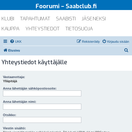
Foorumi – Saabclub.fi
KLUBI
TAPAHTUMAT
SAABISTI
JÄSENEKSI
KAUPPA
YHTEYSTIEDOT
TIETOSUOJA
UKK
Rekisteröidy
Kirjaudu sisään
E
Etusivu
t
Yhteystiedot käyttäjälle
s
i
Vastaanottaja:
Ylläpitäjä
Anna lähettäjän sähköpostiosoite:
Anna lähettäjän nimi:
Otsikko:
Viestin sisältö: