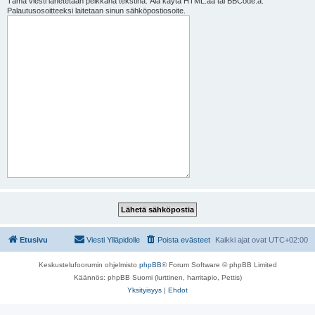
Tämä viesti lähetetään pelkkänä tekstinä. Älä käytä HTML:ää tai BBCode:a.
Palautusosoitteeksi laitetaan sinun sähköpostiosoite.
Etusivu
Viesti Ylläpidolle
Poista evästeet
Kaikki ajat ovat
UTC+02:00
Keskustelufoorumin ohjelmisto
phpBB
® Forum Software © phpBB Limited
Käännös: phpBB Suomi (lurttinen, harritapio, Pettis)
Yksityisyys
|
Ehdot