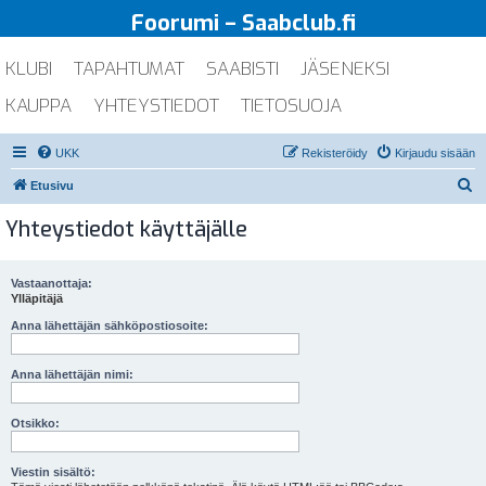
Foorumi – Saabclub.fi
KLUBI
TAPAHTUMAT
SAABISTI
JÄSENEKSI
KAUPPA
YHTEYSTIEDOT
TIETOSUOJA
UKK
Rekisteröidy
Kirjaudu sisään
E
Etusivu
t
Yhteystiedot käyttäjälle
s
i
Vastaanottaja:
Ylläpitäjä
Anna lähettäjän sähköpostiosoite:
Anna lähettäjän nimi:
Otsikko:
Viestin sisältö: