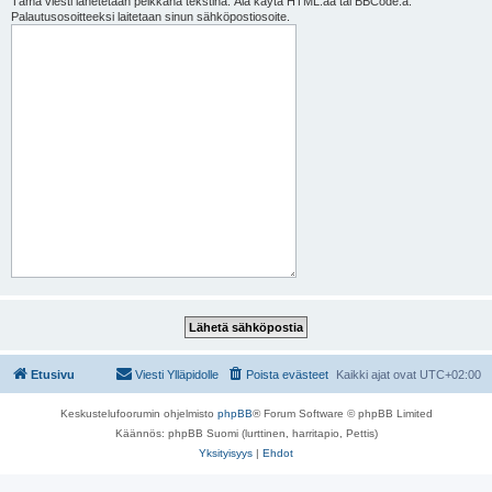
Tämä viesti lähetetään pelkkänä tekstinä. Älä käytä HTML:ää tai BBCode:a.
Palautusosoitteeksi laitetaan sinun sähköpostiosoite.
Etusivu
Viesti Ylläpidolle
Poista evästeet
Kaikki ajat ovat
UTC+02:00
Keskustelufoorumin ohjelmisto
phpBB
® Forum Software © phpBB Limited
Käännös: phpBB Suomi (lurttinen, harritapio, Pettis)
Yksityisyys
|
Ehdot