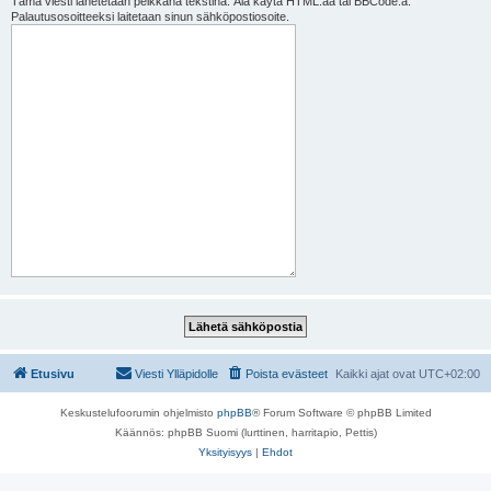
Tämä viesti lähetetään pelkkänä tekstinä. Älä käytä HTML:ää tai BBCode:a.
Palautusosoitteeksi laitetaan sinun sähköpostiosoite.
Etusivu
Viesti Ylläpidolle
Poista evästeet
Kaikki ajat ovat
UTC+02:00
Keskustelufoorumin ohjelmisto
phpBB
® Forum Software © phpBB Limited
Käännös: phpBB Suomi (lurttinen, harritapio, Pettis)
Yksityisyys
|
Ehdot