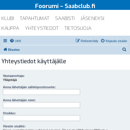
Foorumi – Saabclub.fi
KLUBI
TAPAHTUMAT
SAABISTI
JÄSENEKSI
KAUPPA
YHTEYSTIEDOT
TIETOSUOJA
UKK
Rekisteröidy
Kirjaudu sisään
E
Etusivu
t
Yhteystiedot käyttäjälle
s
i
Vastaanottaja:
Ylläpitäjä
Anna lähettäjän sähköpostiosoite:
Anna lähettäjän nimi:
Otsikko:
Viestin sisältö: