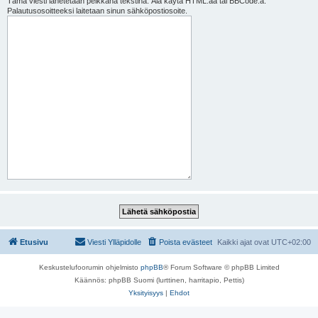
Tämä viesti lähetetään pelkkänä tekstinä. Älä käytä HTML:ää tai BBCode:a.
Palautusosoitteeksi laitetaan sinun sähköpostiosoite.
Etusivu
Viesti Ylläpidolle
Poista evästeet
Kaikki ajat ovat
UTC+02:00
Keskustelufoorumin ohjelmisto
phpBB
® Forum Software © phpBB Limited
Käännös: phpBB Suomi (lurttinen, harritapio, Pettis)
Yksityisyys
|
Ehdot