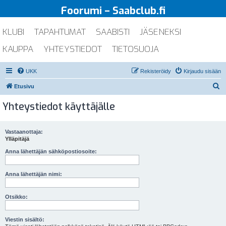
Foorumi – Saabclub.fi
KLUBI
TAPAHTUMAT
SAABISTI
JÄSENEKSI
KAUPPA
YHTEYSTIEDOT
TIETOSUOJA
UKK
Rekisteröidy
Kirjaudu sisään
E
Etusivu
t
Yhteystiedot käyttäjälle
s
i
Vastaanottaja:
Ylläpitäjä
Anna lähettäjän sähköpostiosoite:
Anna lähettäjän nimi:
Otsikko:
Viestin sisältö: