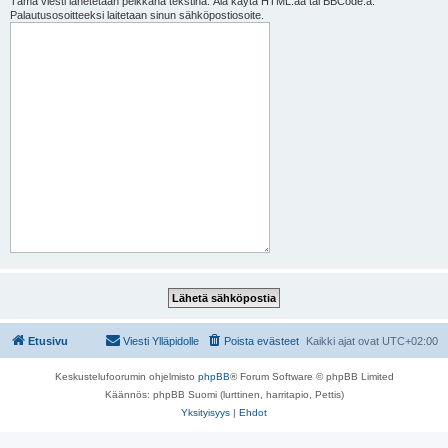
Tämä viesti lähetetään pelkkänä tekstinä. Älä käytä HTML:ää tai BBCode:a.
Palautusosoitteeksi laitetaan sinun sähköpostiosoite.
Etusivu
Viesti Ylläpidolle
Poista evästeet
Kaikki ajat ovat
UTC+02:00
Keskustelufoorumin ohjelmisto
phpBB
® Forum Software © phpBB Limited
Käännös: phpBB Suomi (lurttinen, harritapio, Pettis)
Yksityisyys
|
Ehdot