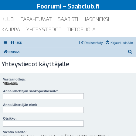
Foorumi – Saabclub.fi
KLUBI
TAPAHTUMAT
SAABISTI
JÄSENEKSI
KAUPPA
YHTEYSTIEDOT
TIETOSUOJA
UKK
Rekisteröidy
Kirjaudu sisään
E
Etusivu
t
Yhteystiedot käyttäjälle
s
i
Vastaanottaja:
Ylläpitäjä
Anna lähettäjän sähköpostiosoite:
Anna lähettäjän nimi:
Otsikko:
Viestin sisältö: