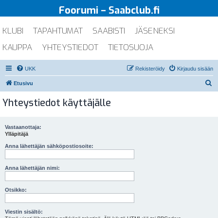
Foorumi – Saabclub.fi
KLUBI
TAPAHTUMAT
SAABISTI
JÄSENEKSI
KAUPPA
YHTEYSTIEDOT
TIETOSUOJA
UKK
Rekisteröidy
Kirjaudu sisään
E
Etusivu
t
Yhteystiedot käyttäjälle
s
i
Vastaanottaja:
Ylläpitäjä
Anna lähettäjän sähköpostiosoite:
Anna lähettäjän nimi:
Otsikko:
Viestin sisältö: