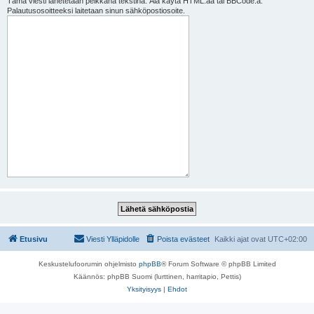
Tämä viesti lähetetään pelkkänä tekstinä. Älä käytä HTML:ää tai BBCode:a.
Palautusosoitteeksi laitetaan sinun sähköpostiosoite.
Etusivu
Viesti Ylläpidolle
Poista evästeet
Kaikki ajat ovat
UTC+02:00
Keskustelufoorumin ohjelmisto
phpBB
® Forum Software © phpBB Limited
Käännös: phpBB Suomi (lurttinen, harritapio, Pettis)
Yksityisyys
|
Ehdot