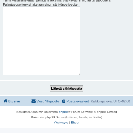
Tämä viesti lähetetään pelkkänä tekstinä. Älä käytä HTML:ää tai BBCode:a.
Palautusosoitteeksi laitetaan sinun sähköpostiosoite.
Etusivu
Viesti Ylläpidolle
Poista evästeet
Kaikki ajat ovat
UTC+02:00
Keskustelufoorumin ohjelmisto
phpBB
® Forum Software © phpBB Limited
Käännös: phpBB Suomi (lurttinen, harritapio, Pettis)
Yksityisyys
|
Ehdot