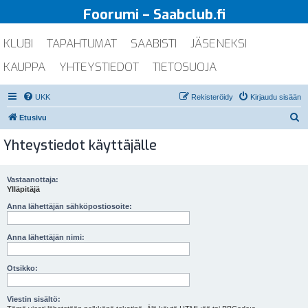
Foorumi – Saabclub.fi
KLUBI
TAPAHTUMAT
SAABISTI
JÄSENEKSI
KAUPPA
YHTEYSTIEDOT
TIETOSUOJA
UKK
Rekisteröidy
Kirjaudu sisään
E
Etusivu
t
Yhteystiedot käyttäjälle
s
i
Vastaanottaja:
Ylläpitäjä
Anna lähettäjän sähköpostiosoite:
Anna lähettäjän nimi:
Otsikko:
Viestin sisältö: