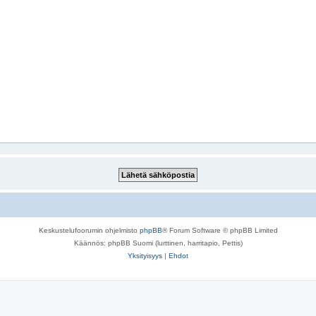
Keskustelufoorumin ohjelmisto
phpBB
® Forum Software © phpBB Limited
Käännös: phpBB Suomi (lurttinen, harritapio, Pettis)
Yksityisyys
|
Ehdot