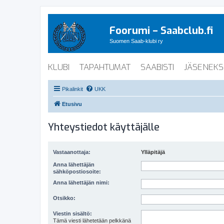
Foorumi – Saabclub.fi
Suomen Saab-klubi ry
KLUBI
TAPAHTUMAT
SAABISTI
JÄSENEKS
Pikalinkit
UKK
Etusivu
Yhteystiedot käyttäjälle
Vastaanottaja:
Ylläpitäjä
Anna lähettäjän
sähköpostiosoite:
Anna lähettäjän nimi:
Otsikko:
Viestin sisältö:
Tämä viesti lähetetään pelkkänä