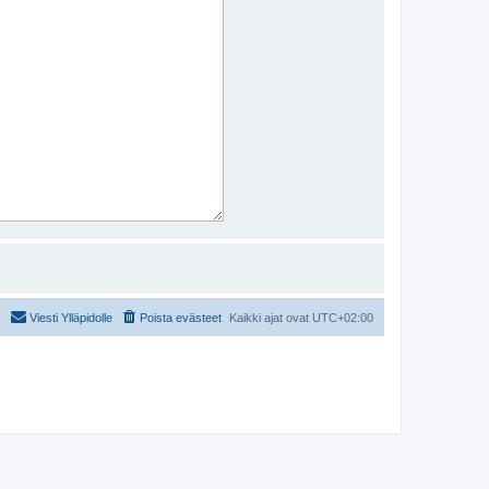
Viesti Ylläpidolle
Poista evästeet
Kaikki ajat ovat
UTC+02:00