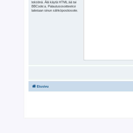
tekstinä. Älä käytä HTML:ää tai
BBCode:a. Palautusosoitteeksi
laitetaan sinun sähköpostiosoite.
Etusivu