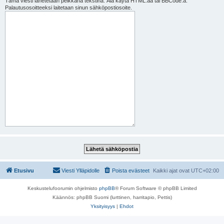
Tämä viesti lähetetään pelkkänä tekstinä. Älä käytä HTML:ää tai BBCode:a.
Palautusosoitteeksi laitetaan sinun sähköpostiosoite.
Etusivu
Viesti Ylläpidolle
Poista evästeet
Kaikki ajat ovat
UTC+02:00
Keskustelufoorumin ohjelmisto
phpBB
® Forum Software © phpBB Limited
Käännös: phpBB Suomi (lurttinen, harritapio, Pettis)
Yksityisyys
|
Ehdot