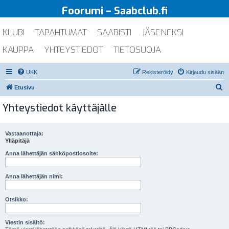
Foorumi – Saabclub.fi
KLUBI
TAPAHTUMAT
SAABISTI
JÄSENEKSI
KAUPPA
YHTEYSTIEDOT
TIETOSUOJA
UKK
Rekisteröidy
Kirjaudu sisään
E
Etusivu
t
Yhteystiedot käyttäjälle
s
i
Vastaanottaja:
Ylläpitäjä
Anna lähettäjän sähköpostiosoite:
Anna lähettäjän nimi:
Otsikko:
Viestin sisältö: