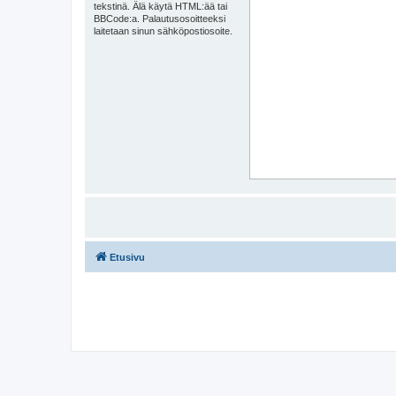
tekstinä. Älä käytä HTML:ää tai
BBCode:a. Palautusosoitteeksi
laitetaan sinun sähköpostiosoite.
Etusivu