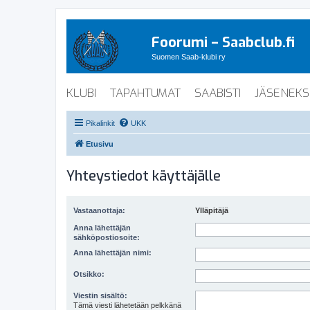
Foorumi – Saabclub.fi
Suomen Saab-klubi ry
KLUBI
TAPAHTUMAT
SAABISTI
JÄSENEKS
Pikalinkit
UKK
Etusivu
Yhteystiedot käyttäjälle
Vastaanottaja:
Ylläpitäjä
Anna lähettäjän
sähköpostiosoite:
Anna lähettäjän nimi:
Otsikko:
Viestin sisältö:
Tämä viesti lähetetään pelkkänä