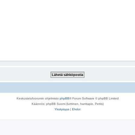
Keskustelufoorumin ohjelmisto
phpBB
® Forum Software © phpBB Limited
Käännös: phpBB Suomi (lurttinen, harritapio, Pettis)
Yksityisyys
|
Ehdot