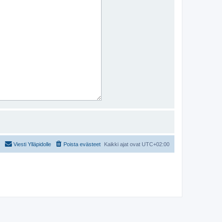
Viesti Ylläpidolle
Poista evästeet
Kaikki ajat ovat
UTC+02:00