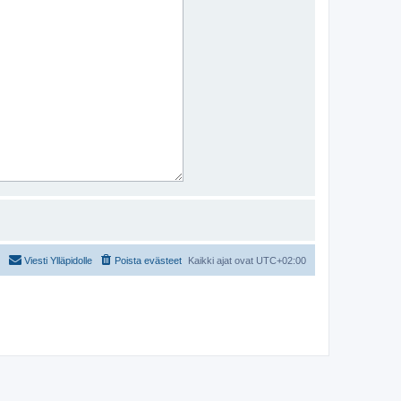
Viesti Ylläpidolle
Poista evästeet
Kaikki ajat ovat
UTC+02:00