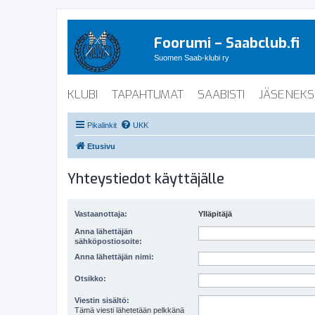
Foorumi – Saabclub.fi
Suomen Saab-klubi ry
KLUBI
TAPAHTUMAT
SAABISTI
JÄSENEKS
Pikalinkit
UKK
Etusivu
Yhteystiedot käyttäjälle
Vastaanottaja:
Ylläpitäjä
Anna lähettäjän
sähköpostiosoite:
Anna lähettäjän nimi:
Otsikko:
Viestin sisältö:
Tämä viesti lähetetään pelkkänä