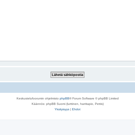
Keskustelufoorumin ohjelmisto
phpBB
® Forum Software © phpBB Limited
Käännös: phpBB Suomi (lurttinen, harritapio, Pettis)
Yksityisyys
|
Ehdot