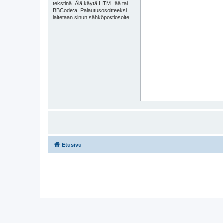
tekstinä. Älä käytä HTML:ää tai
BBCode:a. Palautusosoitteeksi
laitetaan sinun sähköpostiosoite.
Etusivu