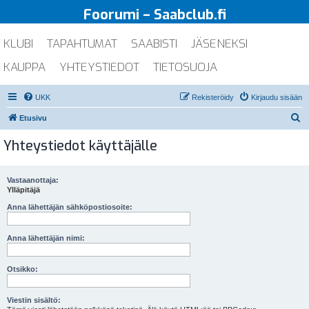
Foorumi – Saabclub.fi
KLUBI
TAPAHTUMAT
SAABISTI
JÄSENEKSI
KAUPPA
YHTEYSTIEDOT
TIETOSUOJA
UKK
Rekisteröidy
Kirjaudu sisään
E
Etusivu
t
Yhteystiedot käyttäjälle
s
i
Vastaanottaja:
Ylläpitäjä
Anna lähettäjän sähköpostiosoite:
Anna lähettäjän nimi:
Otsikko:
Viestin sisältö: