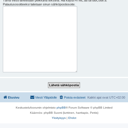
Tämä viesti lähetetään pelkkänä tekstinä. Älä käytä HTML:ää tai BBCode:a.
Palautusosoitteeksi laitetaan sinun sähköpostiosoite.
Etusivu
Viesti Ylläpidolle
Poista evästeet
Kaikki ajat ovat
UTC+02:00
Keskustelufoorumin ohjelmisto
phpBB
® Forum Software © phpBB Limited
Käännös: phpBB Suomi (lurttinen, harritapio, Pettis)
Yksityisyys
|
Ehdot