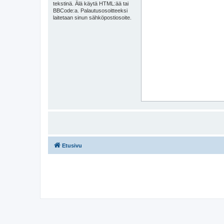
tekstinä. Älä käytä HTML:ää tai
BBCode:a. Palautusosoitteeksi
laitetaan sinun sähköpostiosoite.
Etusivu