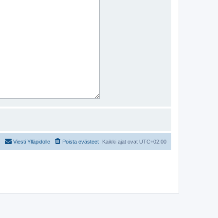
Viesti Ylläpidolle
Poista evästeet
Kaikki ajat ovat
UTC+02:00