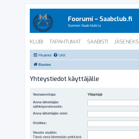
Foorumi – Saabclub.fi
Suomen Saab-klubi ry
KLUBI
TAPAHTUMAT
SAABISTI
JÄSENEKS
Pikalinkit
UKK
Etusivu
Yhteystiedot käyttäjälle
Vastaanottaja:
Ylläpitäjä
Anna lähettäjän
sähköpostiosoite:
Anna lähettäjän nimi:
Otsikko:
Viestin sisältö:
Tämä viesti lähetetään pelkkänä