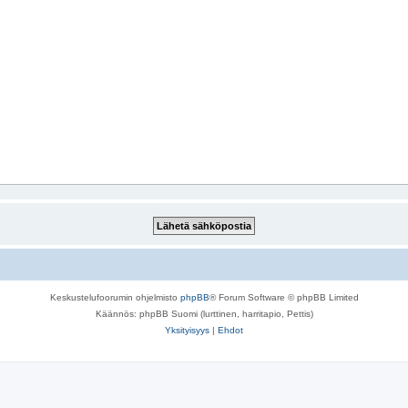
Keskustelufoorumin ohjelmisto
phpBB
® Forum Software © phpBB Limited
Käännös: phpBB Suomi (lurttinen, harritapio, Pettis)
Yksityisyys
|
Ehdot