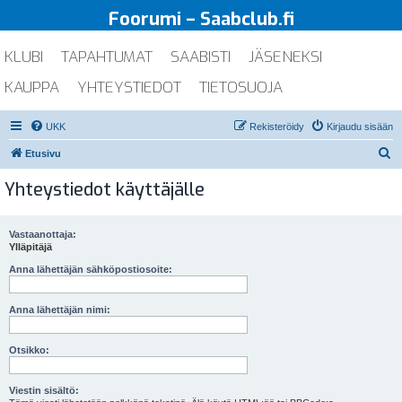
Foorumi – Saabclub.fi
KLUBI
TAPAHTUMAT
SAABISTI
JÄSENEKSI
KAUPPA
YHTEYSTIEDOT
TIETOSUOJA
UKK
Rekisteröidy
Kirjaudu sisään
E
Etusivu
t
Yhteystiedot käyttäjälle
s
i
Vastaanottaja:
Ylläpitäjä
Anna lähettäjän sähköpostiosoite:
Anna lähettäjän nimi:
Otsikko:
Viestin sisältö: