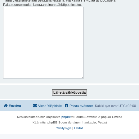
Tämä viesti lähetetään pelkkänä tekstinä. Älä käytä HTML:ää tai BBCode:a.
Palautusosoitteeksi laitetaan sinun sähköpostiosoite.
Etusivu
Viesti Ylläpidolle
Poista evästeet
Kaikki ajat ovat
UTC+02:00
Keskustelufoorumin ohjelmisto
phpBB
® Forum Software © phpBB Limited
Käännös: phpBB Suomi (lurttinen, harritapio, Pettis)
Yksityisyys
|
Ehdot