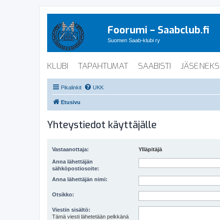
Foorumi – Saabclub.fi
Suomen Saab-klubi ry
KLUBI
TAPAHTUMAT
SAABISTI
JÄSENEKS
Pikalinkit
UKK
Etusivu
Yhteystiedot käyttäjälle
Vastaanottaja:
Ylläpitäjä
Anna lähettäjän
sähköpostiosoite:
Anna lähettäjän nimi:
Otsikko:
Viestin sisältö:
Tämä viesti lähetetään pelkkänä