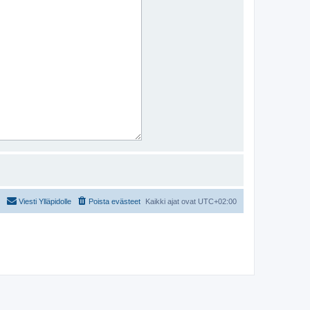
Viesti Ylläpidolle
Poista evästeet
Kaikki ajat ovat
UTC+02:00