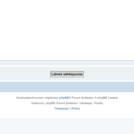
Keskustelufoorumin ohjelmisto
phpBB
® Forum Software © phpBB Limited
Käännös: phpBB Suomi (lurttinen, harritapio, Pettis)
Yksityisyys
|
Ehdot