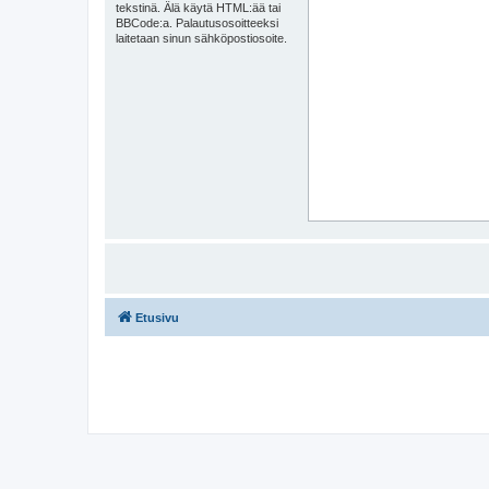
tekstinä. Älä käytä HTML:ää tai
BBCode:a. Palautusosoitteeksi
laitetaan sinun sähköpostiosoite.
Etusivu