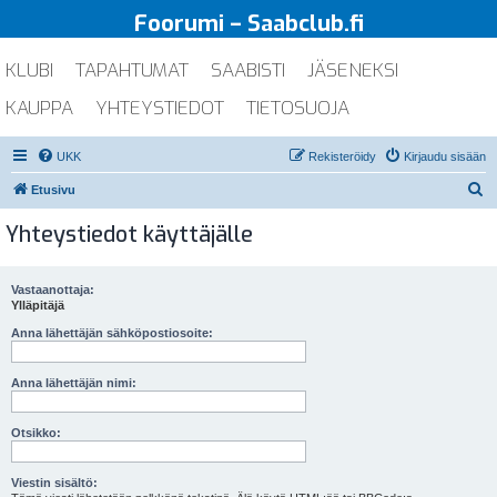
Foorumi – Saabclub.fi
KLUBI
TAPAHTUMAT
SAABISTI
JÄSENEKSI
KAUPPA
YHTEYSTIEDOT
TIETOSUOJA
UKK
Rekisteröidy
Kirjaudu sisään
E
Etusivu
t
Yhteystiedot käyttäjälle
s
i
Vastaanottaja:
Ylläpitäjä
Anna lähettäjän sähköpostiosoite:
Anna lähettäjän nimi:
Otsikko:
Viestin sisältö: