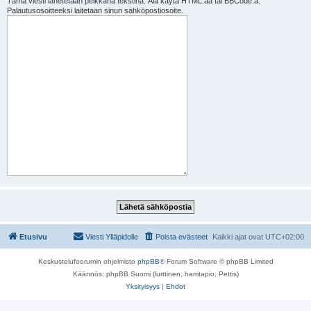
Tämä viesti lähetetään pelkkänä tekstinä. Älä käytä HTML:ää tai BBCode:a.
Palautusosoitteeksi laitetaan sinun sähköpostiosoite.
Etusivu
Viesti Ylläpidolle
Poista evästeet
Kaikki ajat ovat
UTC+02:00
Keskustelufoorumin ohjelmisto
phpBB
® Forum Software © phpBB Limited
Käännös: phpBB Suomi (lurttinen, harritapio, Pettis)
Yksityisyys
|
Ehdot