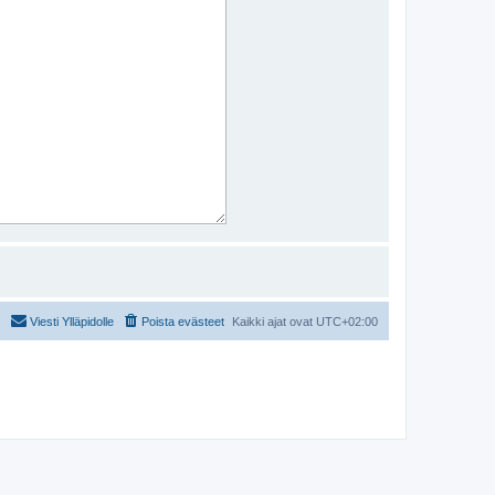
Viesti Ylläpidolle
Poista evästeet
Kaikki ajat ovat
UTC+02:00