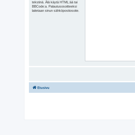
tekstinä. Älä käytä HTML:ää tai
BBCode:a. Palautusosoitteeksi
laitetaan sinun sähköpostiosoite.
Etusivu