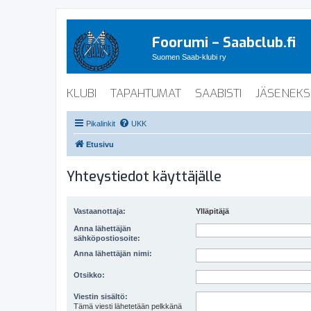
Foorumi – Saabclub.fi
Suomen Saab-klubi ry
KLUBI
TAPAHTUMAT
SAABISTI
JÄSENEKS
Pikalinkit
UKK
Etusivu
Yhteystiedot käyttäjälle
Vastaanottaja:
Ylläpitäjä
Anna lähettäjän
sähköpostiosoite:
Anna lähettäjän nimi:
Otsikko:
Viestin sisältö:
Tämä viesti lähetetään pelkkänä