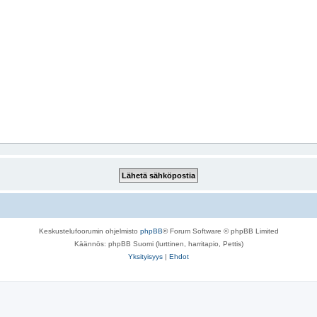
Keskustelufoorumin ohjelmisto
phpBB
® Forum Software © phpBB Limited
Käännös: phpBB Suomi (lurttinen, harritapio, Pettis)
Yksityisyys
|
Ehdot