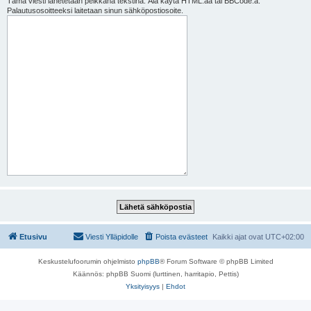
Tämä viesti lähetetään pelkkänä tekstinä. Älä käytä HTML:ää tai BBCode:a.
Palautusosoitteeksi laitetaan sinun sähköpostiosoite.
Etusivu
Viesti Ylläpidolle
Poista evästeet
Kaikki ajat ovat
UTC+02:00
Keskustelufoorumin ohjelmisto
phpBB
® Forum Software © phpBB Limited
Käännös: phpBB Suomi (lurttinen, harritapio, Pettis)
Yksityisyys
|
Ehdot