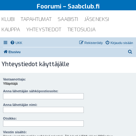
Foorumi – Saabclub.fi
KLUBI
TAPAHTUMAT
SAABISTI
JÄSENEKSI
KAUPPA
YHTEYSTIEDOT
TIETOSUOJA
UKK
Rekisteröidy
Kirjaudu sisään
E
Etusivu
t
Yhteystiedot käyttäjälle
s
i
Vastaanottaja:
Ylläpitäjä
Anna lähettäjän sähköpostiosoite:
Anna lähettäjän nimi:
Otsikko:
Viestin sisältö: