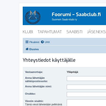
Foorumi – Saabclub.fi
Suomen Saab-klubi ry
KLUBI
TAPAHTUMAT
SAABISTI
JÄSENEKS
Pikalinkit
UKK
Etusivu
Yhteystiedot käyttäjälle
Vastaanottaja:
Ylläpitäjä
Anna lähettäjän
sähköpostiosoite:
Anna lähettäjän nimi:
Otsikko:
Viestin sisältö:
Tämä viesti lähetetään pelkkänä