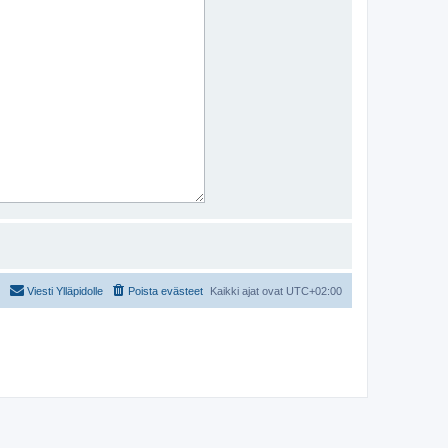
Viesti Ylläpidolle
Poista evästeet
Kaikki ajat ovat
UTC+02:00