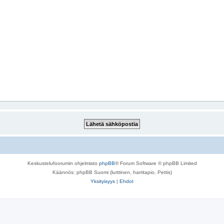
Keskustelufoorumin ohjelmisto
phpBB
® Forum Software © phpBB Limited
Käännös: phpBB Suomi (lurttinen, harritapio, Pettis)
Yksityisyys
|
Ehdot