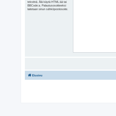
tekstinä. Älä käytä HTML:ää tai
BBCode:a. Palautusosoitteeksi
laitetaan sinun sähköpostiosoite.
Etusivu