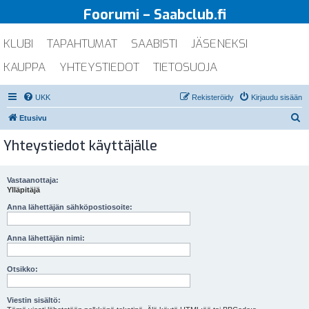
Foorumi – Saabclub.fi
KLUBI
TAPAHTUMAT
SAABISTI
JÄSENEKSI
KAUPPA
YHTEYSTIEDOT
TIETOSUOJA
UKK
Rekisteröidy
Kirjaudu sisään
E
Etusivu
t
Yhteystiedot käyttäjälle
s
i
Vastaanottaja:
Ylläpitäjä
Anna lähettäjän sähköpostiosoite:
Anna lähettäjän nimi:
Otsikko:
Viestin sisältö: