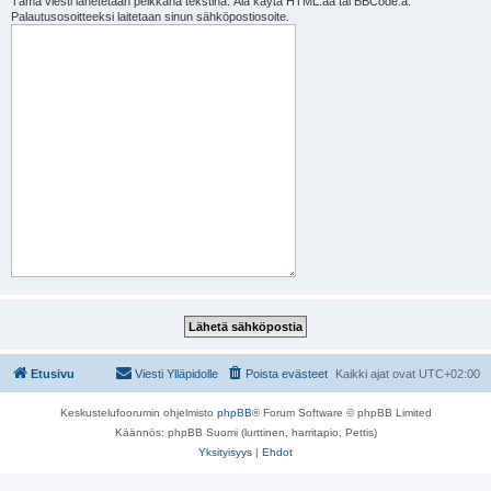
Tämä viesti lähetetään pelkkänä tekstinä. Älä käytä HTML:ää tai BBCode:a.
Palautusosoitteeksi laitetaan sinun sähköpostiosoite.
Etusivu
Viesti Ylläpidolle
Poista evästeet
Kaikki ajat ovat
UTC+02:00
Keskustelufoorumin ohjelmisto
phpBB
® Forum Software © phpBB Limited
Käännös: phpBB Suomi (lurttinen, harritapio, Pettis)
Yksityisyys
|
Ehdot