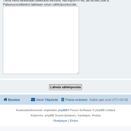
Tämä viesti lähetetään pelkkänä tekstinä. Älä käytä HTML:ää tai BBCode:a.
Palautusosoitteeksi laitetaan sinun sähköpostiosoite.
Etusivu
Viesti Ylläpidolle
Poista evästeet
Kaikki ajat ovat
UTC+02:00
Keskustelufoorumin ohjelmisto
phpBB
® Forum Software © phpBB Limited
Käännös: phpBB Suomi (lurttinen, harritapio, Pettis)
Yksityisyys
|
Ehdot