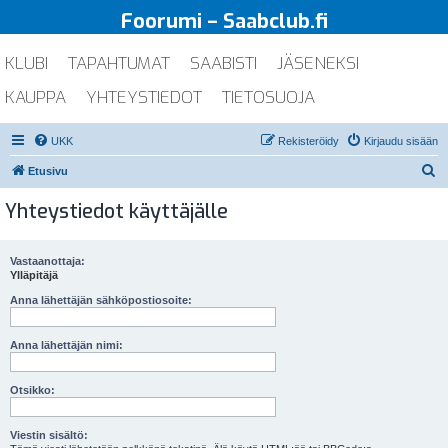
Foorumi – Saabclub.fi
KLUBI
TAPAHTUMAT
SAABISTI
JÄSENEKSI
KAUPPA
YHTEYSTIEDOT
TIETOSUOJA
UKK
Rekisteröidy
Kirjaudu sisään
E
Etusivu
t
Yhteystiedot käyttäjälle
s
i
Vastaanottaja:
Ylläpitäjä
Anna lähettäjän sähköpostiosoite:
Anna lähettäjän nimi:
Otsikko:
Viestin sisältö: