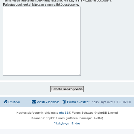
Tämä viesti lähetetään pelkkänä tekstinä. Älä käytä HTML:ää tai BBCode:a.
Palautusosoitteeksi laitetaan sinun sähköpostiosoite.
Etusivu
Viesti Ylläpidolle
Poista evästeet
Kaikki ajat ovat
UTC+02:00
Keskustelufoorumin ohjelmisto
phpBB
® Forum Software © phpBB Limited
Käännös: phpBB Suomi (lurttinen, harritapio, Pettis)
Yksityisyys
|
Ehdot