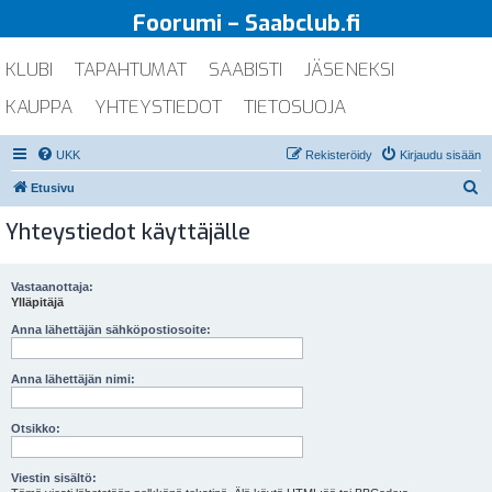
Foorumi – Saabclub.fi
KLUBI
TAPAHTUMAT
SAABISTI
JÄSENEKSI
KAUPPA
YHTEYSTIEDOT
TIETOSUOJA
UKK
Rekisteröidy
Kirjaudu sisään
E
Etusivu
t
Yhteystiedot käyttäjälle
s
i
Vastaanottaja:
Ylläpitäjä
Anna lähettäjän sähköpostiosoite:
Anna lähettäjän nimi:
Otsikko:
Viestin sisältö: