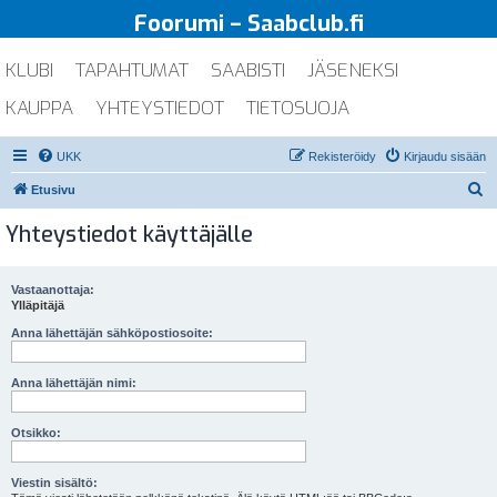
Foorumi – Saabclub.fi
KLUBI
TAPAHTUMAT
SAABISTI
JÄSENEKSI
KAUPPA
YHTEYSTIEDOT
TIETOSUOJA
UKK
Rekisteröidy
Kirjaudu sisään
E
Etusivu
t
Yhteystiedot käyttäjälle
s
i
Vastaanottaja:
Ylläpitäjä
Anna lähettäjän sähköpostiosoite:
Anna lähettäjän nimi:
Otsikko:
Viestin sisältö: