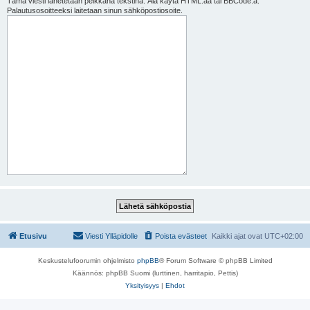
Tämä viesti lähetetään pelkkänä tekstinä. Älä käytä HTML:ää tai BBCode:a.
Palautusosoitteeksi laitetaan sinun sähköpostiosoite.
Etusivu
Viesti Ylläpidolle
Poista evästeet
Kaikki ajat ovat
UTC+02:00
Keskustelufoorumin ohjelmisto
phpBB
® Forum Software © phpBB Limited
Käännös: phpBB Suomi (lurttinen, harritapio, Pettis)
Yksityisyys
|
Ehdot