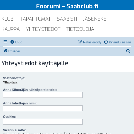
Foorumi – Saabclub.fi
KLUBI
TAPAHTUMAT
SAABISTI
JÄSENEKSI
KAUPPA
YHTEYSTIEDOT
TIETOSUOJA
UKK
Rekisteröidy
Kirjaudu sisään
E
Etusivu
t
Yhteystiedot käyttäjälle
s
i
Vastaanottaja:
Ylläpitäjä
Anna lähettäjän sähköpostiosoite:
Anna lähettäjän nimi:
Otsikko:
Viestin sisältö: