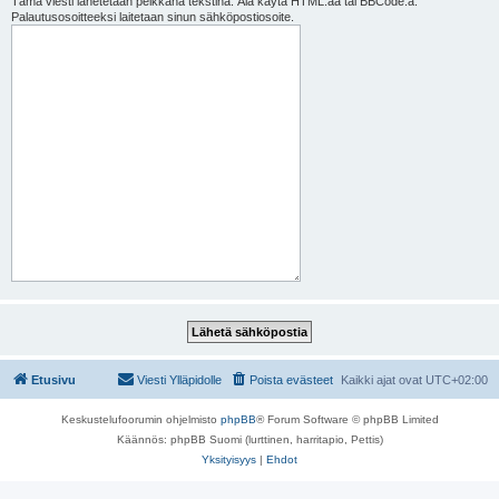
Tämä viesti lähetetään pelkkänä tekstinä. Älä käytä HTML:ää tai BBCode:a.
Palautusosoitteeksi laitetaan sinun sähköpostiosoite.
Etusivu
Viesti Ylläpidolle
Poista evästeet
Kaikki ajat ovat
UTC+02:00
Keskustelufoorumin ohjelmisto
phpBB
® Forum Software © phpBB Limited
Käännös: phpBB Suomi (lurttinen, harritapio, Pettis)
Yksityisyys
|
Ehdot