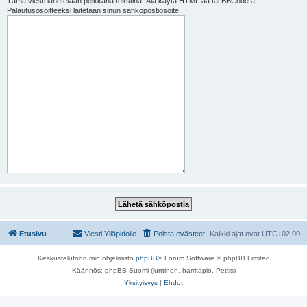
Tämä viesti lähetetään pelkkänä tekstinä. Älä käytä HTML:ää tai BBCode:a.
Palautusosoitteeksi laitetaan sinun sähköpostiosoite.
Etusivu
Viesti Ylläpidolle
Poista evästeet
Kaikki ajat ovat
UTC+02:00
Keskustelufoorumin ohjelmisto
phpBB
® Forum Software © phpBB Limited
Käännös: phpBB Suomi (lurttinen, harritapio, Pettis)
Yksityisyys
|
Ehdot