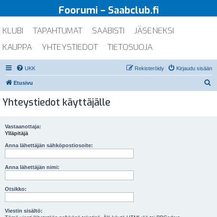
Foorumi – Saabclub.fi
KLUBI
TAPAHTUMAT
SAABISTI
JÄSENEKSI
KAUPPA
YHTEYSTIEDOT
TIETOSUOJA
UKK
Rekisteröidy
Kirjaudu sisään
E
Etusivu
t
Yhteystiedot käyttäjälle
s
i
Vastaanottaja:
Ylläpitäjä
Anna lähettäjän sähköpostiosoite:
Anna lähettäjän nimi:
Otsikko:
Viestin sisältö: