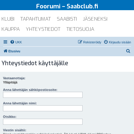
Foorumi – Saabclub.fi
KLUBI
TAPAHTUMAT
SAABISTI
JÄSENEKSI
KAUPPA
YHTEYSTIEDOT
TIETOSUOJA
UKK
Rekisteröidy
Kirjaudu sisään
E
Etusivu
t
Yhteystiedot käyttäjälle
s
i
Vastaanottaja:
Ylläpitäjä
Anna lähettäjän sähköpostiosoite:
Anna lähettäjän nimi:
Otsikko:
Viestin sisältö: