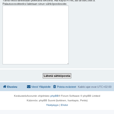
Tämä viesti lähetetään pelkkänä tekstinä. Älä käytä HTML:ää tai BBCode:a.
Palautusosoitteeksi laitetaan sinun sähköpostiosoite.
Etusivu
Viesti Ylläpidolle
Poista evästeet
Kaikki ajat ovat
UTC+02:00
Keskustelufoorumin ohjelmisto
phpBB
® Forum Software © phpBB Limited
Käännös: phpBB Suomi (lurttinen, harritapio, Pettis)
Yksityisyys
|
Ehdot