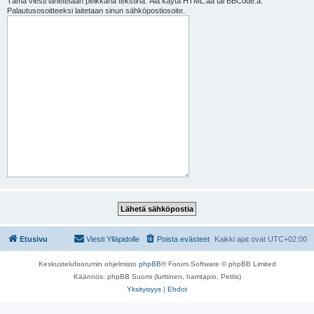
Tämä viesti lähetetään pelkkänä tekstinä. Älä käytä HTML:ää tai BBCode:a.
Palautusosoitteeksi laitetaan sinun sähköpostiosoite.
Etusivu
Viesti Ylläpidolle
Poista evästeet
Kaikki ajat ovat
UTC+02:00
Keskustelufoorumin ohjelmisto
phpBB
® Forum Software © phpBB Limited
Käännös: phpBB Suomi (lurttinen, harritapio, Pettis)
Yksityisyys
|
Ehdot