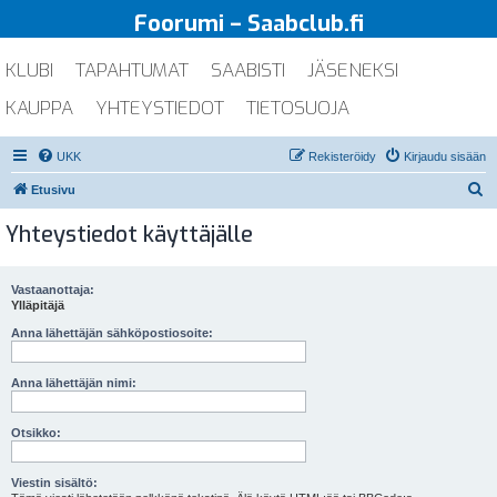
Foorumi – Saabclub.fi
KLUBI
TAPAHTUMAT
SAABISTI
JÄSENEKSI
KAUPPA
YHTEYSTIEDOT
TIETOSUOJA
UKK
Rekisteröidy
Kirjaudu sisään
E
Etusivu
t
Yhteystiedot käyttäjälle
s
i
Vastaanottaja:
Ylläpitäjä
Anna lähettäjän sähköpostiosoite:
Anna lähettäjän nimi:
Otsikko:
Viestin sisältö: