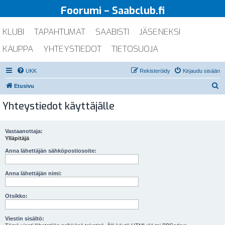
Foorumi – Saabclub.fi
KLUBI
TAPAHTUMAT
SAABISTI
JÄSENEKSI
KAUPPA
YHTEYSTIEDOT
TIETOSUOJA
UKK
Rekisteröidy
Kirjaudu sisään
E
Etusivu
t
Yhteystiedot käyttäjälle
s
i
Vastaanottaja:
Ylläpitäjä
Anna lähettäjän sähköpostiosoite:
Anna lähettäjän nimi:
Otsikko:
Viestin sisältö: