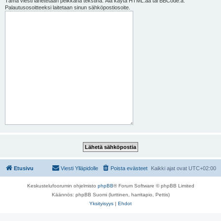
Tämä viesti lähetetään pelkkänä tekstinä. Älä käytä HTML:ää tai BBCode:a.
Palautusosoitteeksi laitetaan sinun sähköpostiosoite.
Etusivu
Viesti Ylläpidolle
Poista evästeet
Kaikki ajat ovat
UTC+02:00
Keskustelufoorumin ohjelmisto
phpBB
® Forum Software © phpBB Limited
Käännös: phpBB Suomi (lurttinen, harritapio, Pettis)
Yksityisyys
|
Ehdot