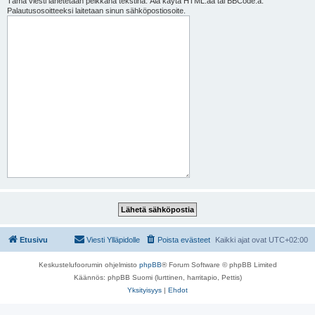
Tämä viesti lähetetään pelkkänä tekstinä. Älä käytä HTML:ää tai BBCode:a.
Palautusosoitteeksi laitetaan sinun sähköpostiosoite.
Etusivu
Viesti Ylläpidolle
Poista evästeet
Kaikki ajat ovat
UTC+02:00
Keskustelufoorumin ohjelmisto
phpBB
® Forum Software © phpBB Limited
Käännös: phpBB Suomi (lurttinen, harritapio, Pettis)
Yksityisyys
|
Ehdot