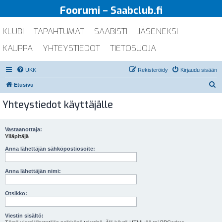
Foorumi – Saabclub.fi
KLUBI
TAPAHTUMAT
SAABISTI
JÄSENEKSI
KAUPPA
YHTEYSTIEDOT
TIETOSUOJA
UKK
Rekisteröidy
Kirjaudu sisään
E
Etusivu
t
Yhteystiedot käyttäjälle
s
i
Vastaanottaja:
Ylläpitäjä
Anna lähettäjän sähköpostiosoite:
Anna lähettäjän nimi:
Otsikko:
Viestin sisältö: