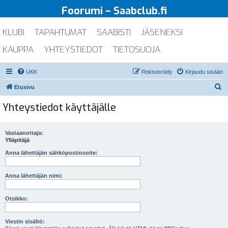
Foorumi – Saabclub.fi
KLUBI
TAPAHTUMAT
SAABISTI
JÄSENEKSI
KAUPPA
YHTEYSTIEDOT
TIETOSUOJA
UKK
Rekisteröidy
Kirjaudu sisään
E
Etusivu
t
Yhteystiedot käyttäjälle
s
i
Vastaanottaja:
Ylläpitäjä
Anna lähettäjän sähköpostiosoite:
Anna lähettäjän nimi:
Otsikko:
Viestin sisältö: