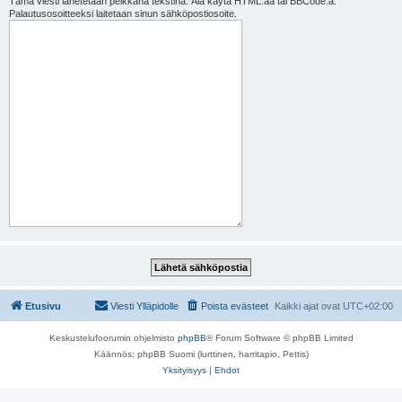
Tämä viesti lähetetään pelkkänä tekstinä. Älä käytä HTML:ää tai BBCode:a.
Palautusosoitteeksi laitetaan sinun sähköpostiosoite.
Etusivu
Viesti Ylläpidolle
Poista evästeet
Kaikki ajat ovat
UTC+02:00
Keskustelufoorumin ohjelmisto
phpBB
® Forum Software © phpBB Limited
Käännös: phpBB Suomi (lurttinen, harritapio, Pettis)
Yksityisyys
|
Ehdot