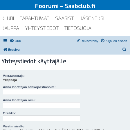
Foorumi – Saabclub.fi
KLUBI
TAPAHTUMAT
SAABISTI
JÄSENEKSI
KAUPPA
YHTEYSTIEDOT
TIETOSUOJA
UKK
Rekisteröidy
Kirjaudu sisään
E
Etusivu
t
Yhteystiedot käyttäjälle
s
i
Vastaanottaja:
Ylläpitäjä
Anna lähettäjän sähköpostiosoite:
Anna lähettäjän nimi:
Otsikko:
Viestin sisältö: