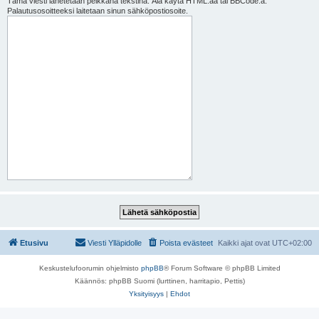
Tämä viesti lähetetään pelkkänä tekstinä. Älä käytä HTML:ää tai BBCode:a.
Palautusosoitteeksi laitetaan sinun sähköpostiosoite.
Etusivu
Viesti Ylläpidolle
Poista evästeet
Kaikki ajat ovat
UTC+02:00
Keskustelufoorumin ohjelmisto
phpBB
® Forum Software © phpBB Limited
Käännös: phpBB Suomi (lurttinen, harritapio, Pettis)
Yksityisyys
|
Ehdot