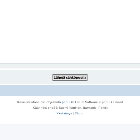
Keskustelufoorumin ohjelmisto
phpBB
® Forum Software © phpBB Limited
Käännös: phpBB Suomi (lurttinen, harritapio, Pettis)
Yksityisyys
|
Ehdot