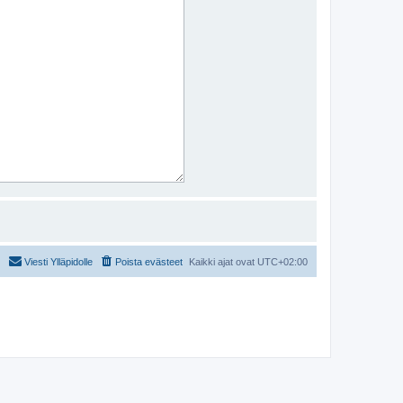
Viesti Ylläpidolle
Poista evästeet
Kaikki ajat ovat
UTC+02:00