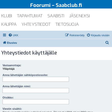
Foorumi – Saabclub.fi
KLUBI
TAPAHTUMAT
SAABISTI
JÄSENEKSI
KAUPPA
YHTEYSTIEDOT
TIETOSUOJA
UKK
Rekisteröidy
Kirjaudu sisään
E
Etusivu
t
Yhteystiedot käyttäjälle
s
i
Vastaanottaja:
Ylläpitäjä
Anna lähettäjän sähköpostiosoite:
Anna lähettäjän nimi:
Otsikko:
Viestin sisältö: