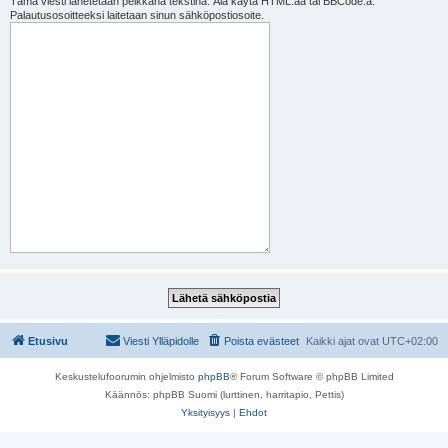
Tämä viesti lähetetään pelkkänä tekstinä. Älä käytä HTML:ää tai BBCode:a.
Palautusosoitteeksi laitetaan sinun sähköpostiosoite.
Etusivu
Viesti Ylläpidolle
Poista evästeet
Kaikki ajat ovat
UTC+02:00
Keskustelufoorumin ohjelmisto
phpBB
® Forum Software © phpBB Limited
Käännös: phpBB Suomi (lurttinen, harritapio, Pettis)
Yksityisyys
|
Ehdot