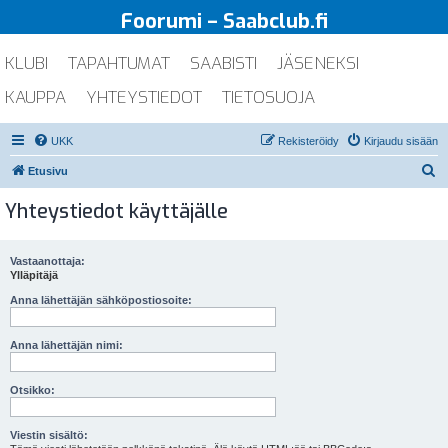
Foorumi – Saabclub.fi
KLUBI
TAPAHTUMAT
SAABISTI
JÄSENEKSI
KAUPPA
YHTEYSTIEDOT
TIETOSUOJA
UKK
Rekisteröidy
Kirjaudu sisään
E
Etusivu
t
Yhteystiedot käyttäjälle
s
i
Vastaanottaja:
Ylläpitäjä
Anna lähettäjän sähköpostiosoite:
Anna lähettäjän nimi:
Otsikko:
Viestin sisältö: