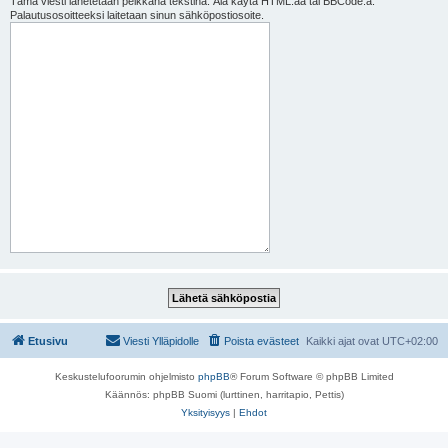
Tämä viesti lähetetään pelkkänä tekstinä. Älä käytä HTML:ää tai BBCode:a.
Palautusosoitteeksi laitetaan sinun sähköpostiosoite.
Etusivu
Viesti Ylläpidolle
Poista evästeet
Kaikki ajat ovat
UTC+02:00
Keskustelufoorumin ohjelmisto
phpBB
® Forum Software © phpBB Limited
Käännös: phpBB Suomi (lurttinen, harritapio, Pettis)
Yksityisyys
|
Ehdot