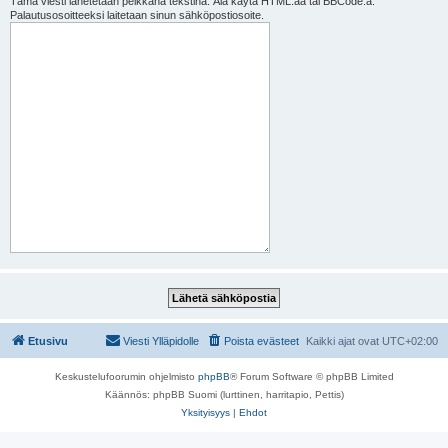
Tämä viesti lähetetään pelkkänä tekstinä. Älä käytä HTML:ää tai BBCode:a.
Palautusosoitteeksi laitetaan sinun sähköpostiosoite.
Etusivu
Viesti Ylläpidolle
Poista evästeet
Kaikki ajat ovat
UTC+02:00
Keskustelufoorumin ohjelmisto
phpBB
® Forum Software © phpBB Limited
Käännös: phpBB Suomi (lurttinen, harritapio, Pettis)
Yksityisyys
|
Ehdot