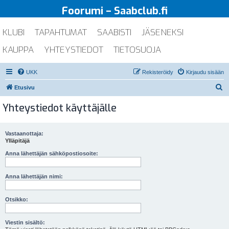
Foorumi – Saabclub.fi
KLUBI
TAPAHTUMAT
SAABISTI
JÄSENEKSI
KAUPPA
YHTEYSTIEDOT
TIETOSUOJA
UKK
Rekisteröidy
Kirjaudu sisään
E
Etusivu
t
Yhteystiedot käyttäjälle
s
i
Vastaanottaja:
Ylläpitäjä
Anna lähettäjän sähköpostiosoite:
Anna lähettäjän nimi:
Otsikko:
Viestin sisältö: