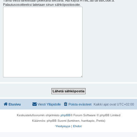
Tämä viesti lähetetään pelkkänä tekstinä. Älä käytä HTML:ää tai BBCode:a.
Palautusosoitteeksi laitetaan sinun sähköpostiosoite.
Etusivu
Viesti Ylläpidolle
Poista evästeet
Kaikki ajat ovat
UTC+02:00
Keskustelufoorumin ohjelmisto
phpBB
® Forum Software © phpBB Limited
Käännös: phpBB Suomi (lurttinen, harritapio, Pettis)
Yksityisyys
|
Ehdot