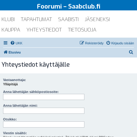
Foorumi – Saabclub.fi
KLUBI
TAPAHTUMAT
SAABISTI
JÄSENEKSI
KAUPPA
YHTEYSTIEDOT
TIETOSUOJA
UKK
Rekisteröidy
Kirjaudu sisään
E
Etusivu
t
Yhteystiedot käyttäjälle
s
i
Vastaanottaja:
Ylläpitäjä
Anna lähettäjän sähköpostiosoite:
Anna lähettäjän nimi:
Otsikko:
Viestin sisältö: