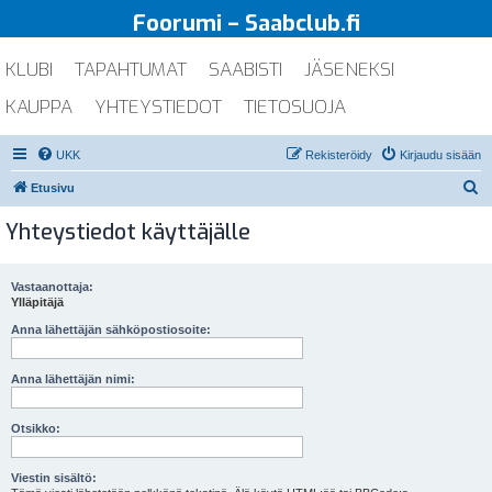
Foorumi – Saabclub.fi
KLUBI
TAPAHTUMAT
SAABISTI
JÄSENEKSI
KAUPPA
YHTEYSTIEDOT
TIETOSUOJA
UKK
Rekisteröidy
Kirjaudu sisään
E
Etusivu
t
Yhteystiedot käyttäjälle
s
i
Vastaanottaja:
Ylläpitäjä
Anna lähettäjän sähköpostiosoite:
Anna lähettäjän nimi:
Otsikko:
Viestin sisältö: