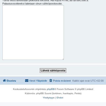
Tämä viesti lähetetään pelkkänä tekstinä. Älä käytä HTML:ää tai BBCode:a.
Palautusosoitteeksi laitetaan sinun sähköpostiosoite.
Etusivu
Viesti Ylläpidolle
Poista evästeet
Kaikki ajat ovat
UTC+02:00
Keskustelufoorumin ohjelmisto
phpBB
® Forum Software © phpBB Limited
Käännös: phpBB Suomi (lurttinen, harritapio, Pettis)
Yksityisyys
|
Ehdot