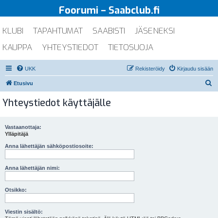
Foorumi – Saabclub.fi
KLUBI
TAPAHTUMAT
SAABISTI
JÄSENEKSI
KAUPPA
YHTEYSTIEDOT
TIETOSUOJA
UKK
Rekisteröidy
Kirjaudu sisään
E
Etusivu
t
Yhteystiedot käyttäjälle
s
i
Vastaanottaja:
Ylläpitäjä
Anna lähettäjän sähköpostiosoite:
Anna lähettäjän nimi:
Otsikko:
Viestin sisältö: