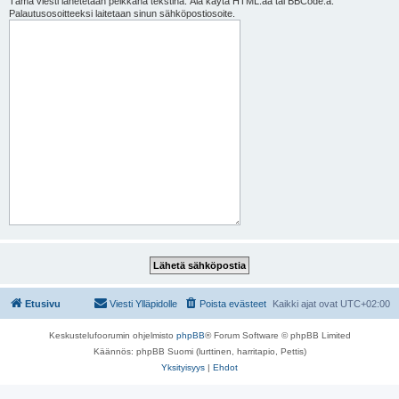
Tämä viesti lähetetään pelkkänä tekstinä. Älä käytä HTML:ää tai BBCode:a.
Palautusosoitteeksi laitetaan sinun sähköpostiosoite.
Etusivu
Viesti Ylläpidolle
Poista evästeet
Kaikki ajat ovat
UTC+02:00
Keskustelufoorumin ohjelmisto
phpBB
® Forum Software © phpBB Limited
Käännös: phpBB Suomi (lurttinen, harritapio, Pettis)
Yksityisyys
|
Ehdot