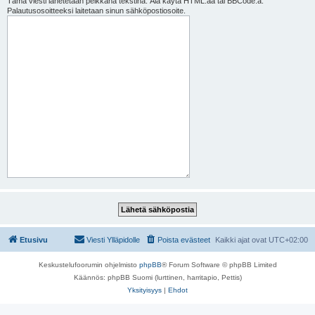
Tämä viesti lähetetään pelkkänä tekstinä. Älä käytä HTML:ää tai BBCode:a.
Palautusosoitteeksi laitetaan sinun sähköpostiosoite.
Etusivu
Viesti Ylläpidolle
Poista evästeet
Kaikki ajat ovat
UTC+02:00
Keskustelufoorumin ohjelmisto
phpBB
® Forum Software © phpBB Limited
Käännös: phpBB Suomi (lurttinen, harritapio, Pettis)
Yksityisyys
|
Ehdot