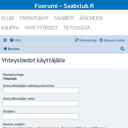
Foorumi – Saabclub.fi
KLUBI
TAPAHTUMAT
SAABISTI
JÄSENEKSI
KAUPPA
YHTEYSTIEDOT
TIETOSUOJA
UKK
Rekisteröidy
Kirjaudu sisään
E
Etusivu
t
Yhteystiedot käyttäjälle
s
i
Vastaanottaja:
Ylläpitäjä
Anna lähettäjän sähköpostiosoite:
Anna lähettäjän nimi:
Otsikko:
Viestin sisältö: