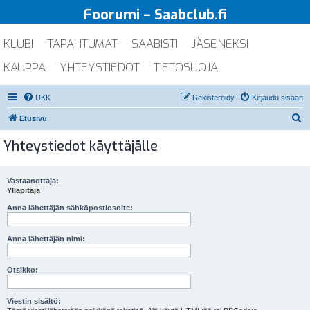
Foorumi – Saabclub.fi
KLUBI
TAPAHTUMAT
SAABISTI
JÄSENEKSI
KAUPPA
YHTEYSTIEDOT
TIETOSUOJA
UKK
Rekisteröidy
Kirjaudu sisään
E
Etusivu
t
Yhteystiedot käyttäjälle
s
i
Vastaanottaja:
Ylläpitäjä
Anna lähettäjän sähköpostiosoite:
Anna lähettäjän nimi:
Otsikko:
Viestin sisältö: