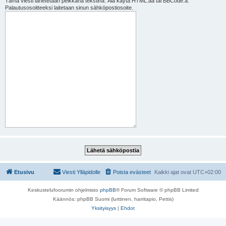
Tämä viesti lähetetään pelkkänä tekstinä. Älä käytä HTML:ää tai BBCode:a.
Palautusosoitteeksi laitetaan sinun sähköpostiosoite.
Etusivu
Viesti Ylläpidolle
Poista evästeet
Kaikki ajat ovat
UTC+02:00
Keskustelufoorumin ohjelmisto
phpBB
® Forum Software © phpBB Limited
Käännös: phpBB Suomi (lurttinen, harritapio, Pettis)
Yksityisyys
|
Ehdot