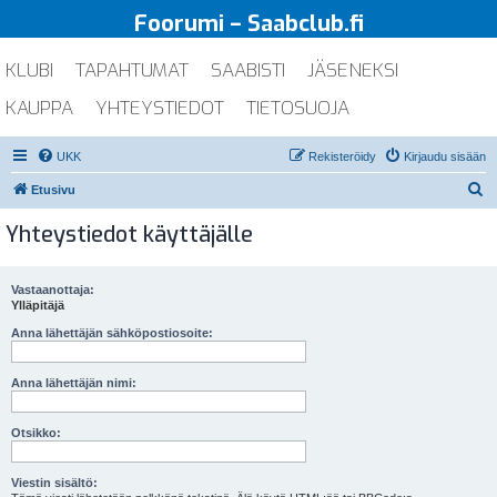
Foorumi – Saabclub.fi
KLUBI
TAPAHTUMAT
SAABISTI
JÄSENEKSI
KAUPPA
YHTEYSTIEDOT
TIETOSUOJA
UKK
Rekisteröidy
Kirjaudu sisään
E
Etusivu
t
Yhteystiedot käyttäjälle
s
i
Vastaanottaja:
Ylläpitäjä
Anna lähettäjän sähköpostiosoite:
Anna lähettäjän nimi:
Otsikko:
Viestin sisältö: