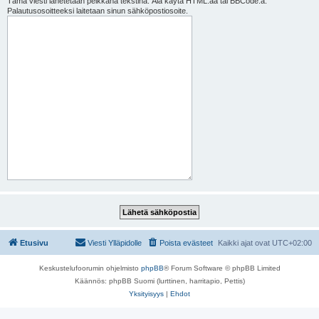
Tämä viesti lähetetään pelkkänä tekstinä. Älä käytä HTML:ää tai BBCode:a.
Palautusosoitteeksi laitetaan sinun sähköpostiosoite.
Etusivu
Viesti Ylläpidolle
Poista evästeet
Kaikki ajat ovat
UTC+02:00
Keskustelufoorumin ohjelmisto
phpBB
® Forum Software © phpBB Limited
Käännös: phpBB Suomi (lurttinen, harritapio, Pettis)
Yksityisyys
|
Ehdot