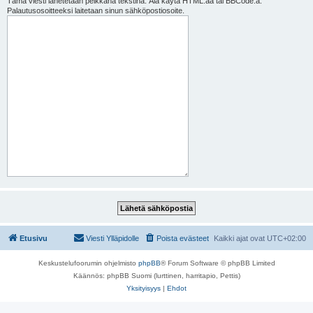
Tämä viesti lähetetään pelkkänä tekstinä. Älä käytä HTML:ää tai BBCode:a.
Palautusosoitteeksi laitetaan sinun sähköpostiosoite.
Etusivu
Viesti Ylläpidolle
Poista evästeet
Kaikki ajat ovat
UTC+02:00
Keskustelufoorumin ohjelmisto
phpBB
® Forum Software © phpBB Limited
Käännös: phpBB Suomi (lurttinen, harritapio, Pettis)
Yksityisyys
|
Ehdot