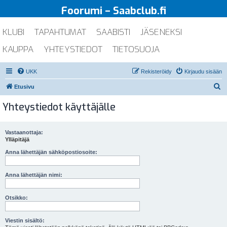
Foorumi – Saabclub.fi
KLUBI
TAPAHTUMAT
SAABISTI
JÄSENEKSI
KAUPPA
YHTEYSTIEDOT
TIETOSUOJA
UKK
Rekisteröidy
Kirjaudu sisään
E
Etusivu
t
Yhteystiedot käyttäjälle
s
i
Vastaanottaja:
Ylläpitäjä
Anna lähettäjän sähköpostiosoite:
Anna lähettäjän nimi:
Otsikko:
Viestin sisältö: