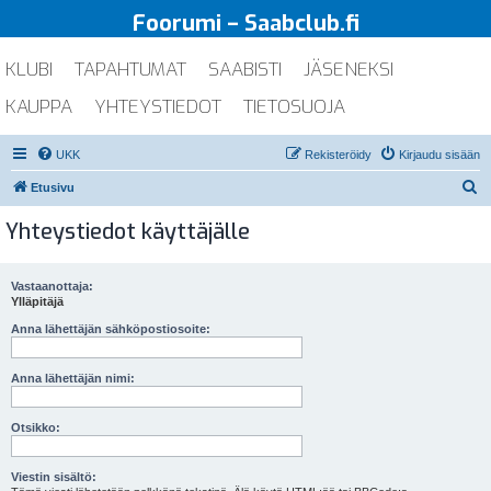
Foorumi – Saabclub.fi
KLUBI
TAPAHTUMAT
SAABISTI
JÄSENEKSI
KAUPPA
YHTEYSTIEDOT
TIETOSUOJA
UKK
Rekisteröidy
Kirjaudu sisään
E
Etusivu
t
Yhteystiedot käyttäjälle
s
i
Vastaanottaja:
Ylläpitäjä
Anna lähettäjän sähköpostiosoite:
Anna lähettäjän nimi:
Otsikko:
Viestin sisältö: