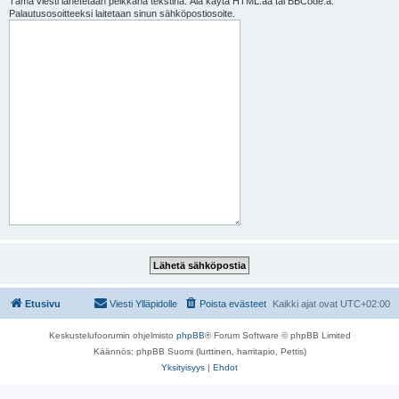
Tämä viesti lähetetään pelkkänä tekstinä. Älä käytä HTML:ää tai BBCode:a.
Palautusosoitteeksi laitetaan sinun sähköpostiosoite.
Etusivu
Viesti Ylläpidolle
Poista evästeet
Kaikki ajat ovat
UTC+02:00
Keskustelufoorumin ohjelmisto
phpBB
® Forum Software © phpBB Limited
Käännös: phpBB Suomi (lurttinen, harritapio, Pettis)
Yksityisyys
|
Ehdot