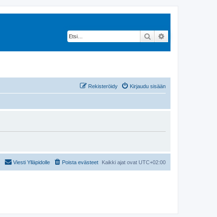
Etsi
Tarkennettu hak
Rekisteröidy
Kirjaudu sisään
Viesti Ylläpidolle
Poista evästeet
Kaikki ajat ovat
UTC+02:00