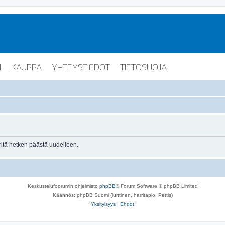
I
KAUPPA
YHTEYSTIEDOT
TIETOSUOJA
Yritä hetken päästä uudelleen.
Keskustelufoorumin ohjelmisto
phpBB
® Forum Software © phpBB Limited
Käännös: phpBB Suomi (lurttinen, harritapio, Pettis)
Yksityisyys
|
Ehdot