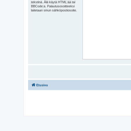
tekstinä. Älä käytä HTML:ää tai
BBCode:a. Palautusosoitteeksi
laitetaan sinun sähköpostiosoite.
Etusivu