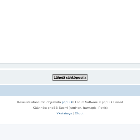
Keskustelufoorumin ohjelmisto
phpBB
® Forum Software © phpBB Limited
Käännös: phpBB Suomi (lurttinen, harritapio, Pettis)
Yksityisyys
|
Ehdot