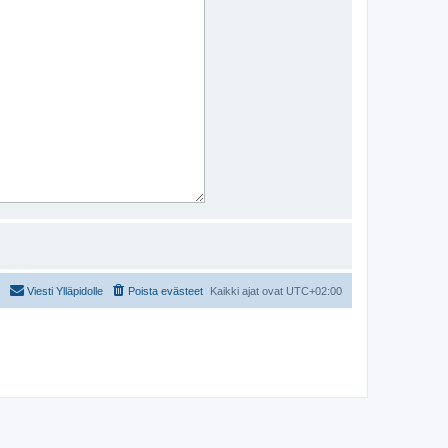
Viesti Ylläpidolle
Poista evästeet
Kaikki ajat ovat
UTC+02:00