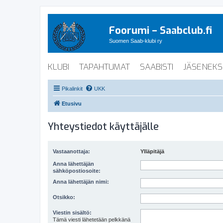
Foorumi – Saabclub.fi
Suomen Saab-klubi ry
KLUBI
TAPAHTUMAT
SAABISTI
JÄSENEKS
Pikalinkit
UKK
Etusivu
Yhteystiedot käyttäjälle
Vastaanottaja:
Ylläpitäjä
Anna lähettäjän
sähköpostiosoite:
Anna lähettäjän nimi:
Otsikko:
Viestin sisältö:
Tämä viesti lähetetään pelkkänä