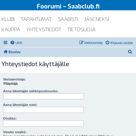
Foorumi – Saabclub.fi
KLUBI
TAPAHTUMAT
SAABISTI
JÄSENEKSI
KAUPPA
YHTEYSTIEDOT
TIETOSUOJA
UKK
Rekisteröidy
Kirjaudu sisään
E
Etusivu
t
Yhteystiedot käyttäjälle
s
i
Vastaanottaja:
Ylläpitäjä
Anna lähettäjän sähköpostiosoite:
Anna lähettäjän nimi:
Otsikko:
Viestin sisältö: