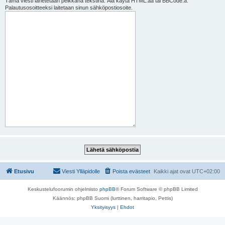
Tämä viesti lähetetään pelkkänä tekstinä. Älä käytä HTML:ää tai BBCode:a.
Palautusosoitteeksi laitetaan sinun sähköpostiosoite.
Etusivu
Viesti Ylläpidolle
Poista evästeet
Kaikki ajat ovat
UTC+02:00
Keskustelufoorumin ohjelmisto
phpBB
® Forum Software © phpBB Limited
Käännös: phpBB Suomi (lurttinen, harritapio, Pettis)
Yksityisyys
|
Ehdot