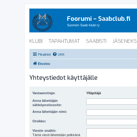
Foorumi – Saabclub.fi
Suomen Saab-klubi ry
KLUBI
TAPAHTUMAT
SAABISTI
JÄSENEKS
Pikalinkit
UKK
Etusivu
Yhteystiedot käyttäjälle
Vastaanottaja:
Ylläpitäjä
Anna lähettäjän
sähköpostiosoite:
Anna lähettäjän nimi:
Otsikko:
Viestin sisältö:
Tämä viesti lähetetään pelkkänä