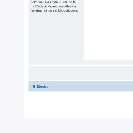
tekstinä. Älä käytä HTML:ää tai
BBCode:a. Palautusosoitteeksi
laitetaan sinun sähköpostiosoite.
Etusivu