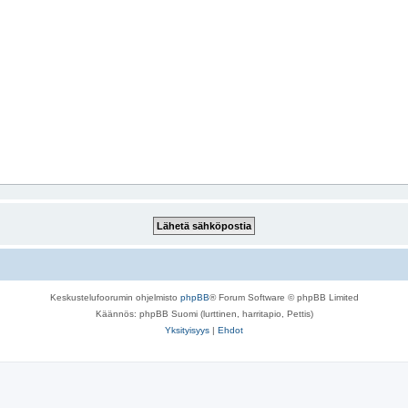
Keskustelufoorumin ohjelmisto
phpBB
® Forum Software © phpBB Limited
Käännös: phpBB Suomi (lurttinen, harritapio, Pettis)
Yksityisyys
|
Ehdot