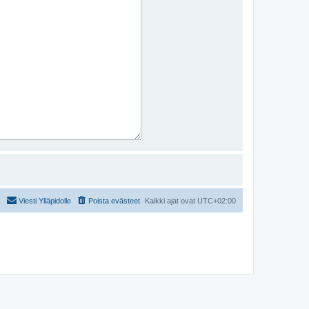
Viesti Ylläpidolle
Poista evästeet
Kaikki ajat ovat
UTC+02:00